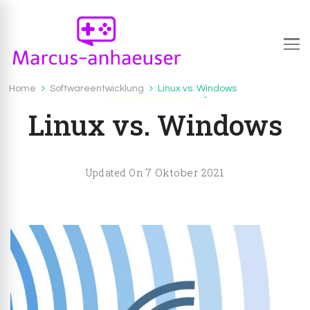
Marcus-anhaeuser.de
marcus-anhaeuser.de – alles über IT und
Home
Softwareentwicklung
Linux vs. Windows
Softwareentwicklung
Computerspiele
Linux vs. Windows
7 Oktober 2021
Updated On