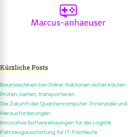
Marcus-anhaeuser.de
marcus-anhaeuser.de – alles über IT und
Computerspiele
Kürzliche Posts
Baumaschinen bei Online-Auktionen sicher kaufen
Prüfen, bieten, transportieren
Die Zukunft der Quantencomputer: Potenziale und
Herausforderungen
Innovative Softwarelösungen für die Logistik
Fahrzeugausstattung für IT-Fachleute