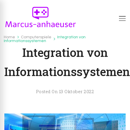
Marcus-anhaeuser.de
marcus-anhaeuser.de – alles über IT und
Home
Computerspiele
Integration von
Computerspiele
Informationssystemen
Computerspiele
Integration von
Informationssystemen
13 Oktober 2022
Posted On