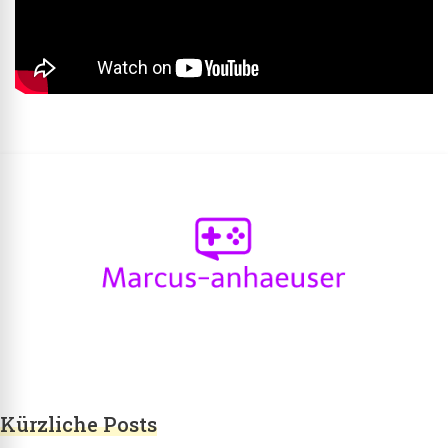
Marcus-anhaeuser.de
marcus-anhaeuser.de – alles über IT und
Computerspiele
Kürzliche Posts