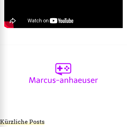
Marcus-anhaeuser.de
marcus-anhaeuser.de – alles über IT und
Computerspiele
Kürzliche Posts