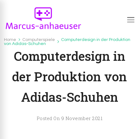
Marcus-anhaeuser.de
marcus-anhaeuser.de – alles über IT und
Home
Computerspiele
Computerdesign in der Produktion
Computerspiele
von Adidas-Schuhen
Computerspiele
Computerdesign in
der Produktion von
Adidas-Schuhen
9 November 2021
Posted On