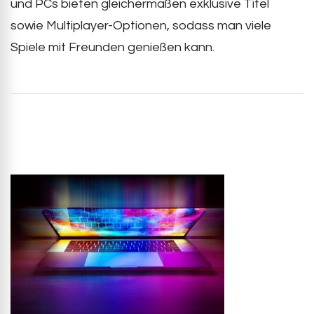
und PCs bieten gleichermaßen exklusive Titel
sowie Multiplayer-Optionen, sodass man viele
Spiele mit Freunden genießen kann.
Post
Navigation