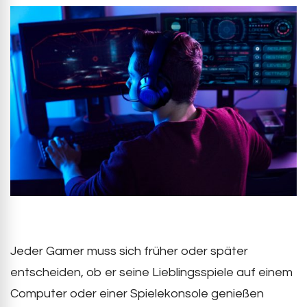
Jeder Gamer muss sich früher oder später
entscheiden, ob er seine Lieblingsspiele auf einem
Computer oder einer Spielekonsole genießen