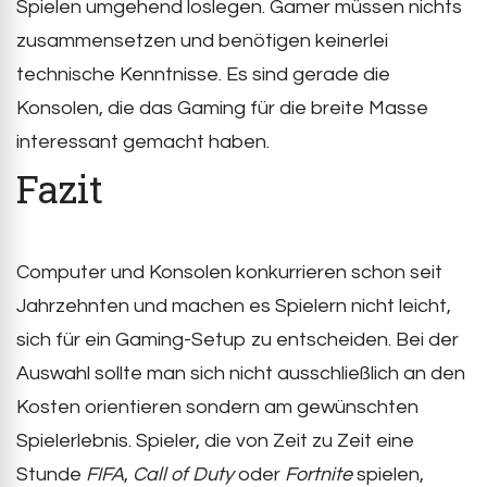
Spielen umgehend loslegen. Gamer müssen nichts
zusammensetzen und benötigen keinerlei
technische Kenntnisse. Es sind gerade die
Konsolen, die das Gaming für die breite Masse
interessant gemacht haben.
Fazit
Computer und Konsolen konkurrieren schon seit
Jahrzehnten und machen es Spielern nicht leicht,
sich für ein Gaming-Setup zu entscheiden. Bei der
Auswahl sollte man sich nicht ausschließlich an den
Kosten orientieren sondern am gewünschten
Spielerlebnis. Spieler, die von Zeit zu Zeit eine
Stunde
FIFA
,
Call of Duty
oder
Fortnite
spielen,