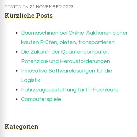
21 NOVEMBER 2023
POSTED ON
Kürzliche Posts
Baumaschinen bei Online-Auktionen sicher
kaufen Prüfen, bieten, transportieren
Die Zukunft der Quantencomputer:
Potenziale und Herausforderungen
Innovative Softwarelösungen für die
Logistik
Fahrzeugausstattung für IT-Fachleute
Computerspiele
Kategorien