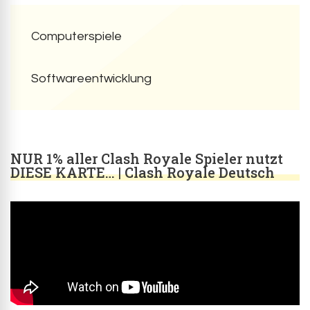
Computerspiele
Softwareentwicklung
NUR 1% aller Clash Royale Spieler nutzt
DIESE KARTE… | Clash Royale Deutsch