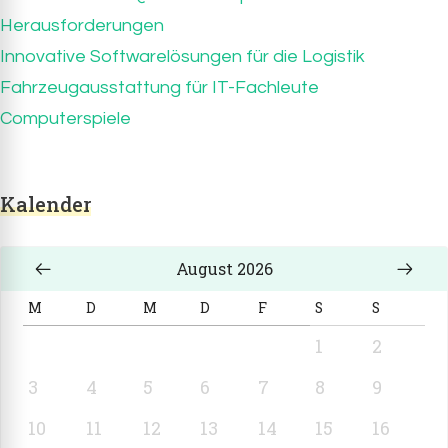
Herausforderungen
Innovative Softwarelösungen für die Logistik
Fahrzeugausstattung für IT-Fachleute
Computerspiele
Kalender
August 2026
M
D
M
D
F
S
S
1
2
3
4
5
6
7
8
9
10
11
12
13
14
15
16