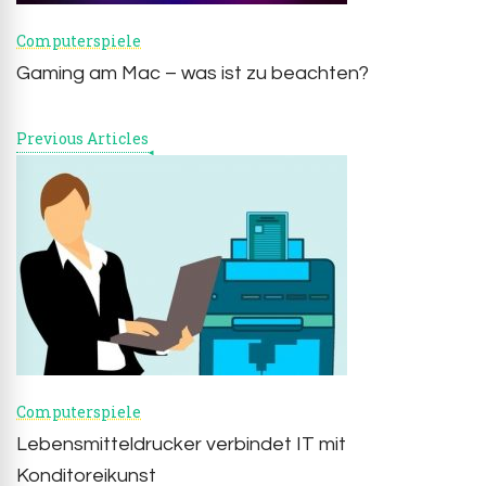
Computerspiele
Gaming am Mac – was ist zu beachten?
Previous Articles
Computerspiele
Lebensmitteldrucker verbindet IT mit
Konditoreikunst