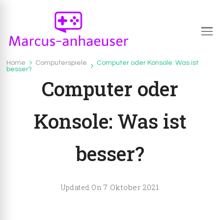
Marcus-anhaeuser.de
marcus-anhaeuser.de – alles über IT und
Home
Computerspiele
Computer oder Konsole: Was ist
Computerspiele
besser?
Computerspiele
Computer oder
Konsole: Was ist
besser?
7 Oktober 2021
Updated On