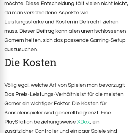
möchte. Diese Entscheidung fällt vielen nicht leicht,
da man verschiedene Aspekte wie
Leistungsstärke und Kosten in Betracht ziehen
muss. Dieser Beitrag kann allen unentschlossenen
Gamern helfen, sich das passende Gaming-Setup
auszusuchen.
Die Kosten
Völlig egal, welche Art von Spielen man bevorzugt:
Das Preis-Leistungs-Verhältnis ist für die meisten
Gamer ein wichtiger Faktor. Die Kosten für
Konsolenspieler sind generell begrenzt. Eine
PlayStation beziehungsweise
XBox
, ein
zusätzlicher Controller und ein paar Spiele sind